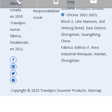
+86-760-23320325
+86-13424587168
Compañía: Travelpro

fábrica
personalizados
Souvenir Products Limited.
creada
Responsabilidad
Oficina: 3002-3003,

en 2005
social
Block 2, Lihe Mansion, 2nd
Travelpro
Yintong Street, East District,
nueva
Zhongshan, Guangdong,
fábrica
China.
Establecido
Fábrica: Edificio-F, Área
en 2022
Industrial Wenquan, Xiaolan,
Zhongshan.
Copyright © 2023 Travelpro Souvenir Products.
Sitemap