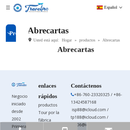
Español
Abrecartas
Producto
Usted está aquí:
Hogar
»
productos
»
Abrecartas
Abrecartas
enlaces
Contáctenos
+86-760-23320325 / +86-

rápidos
Negocio
13424587168
iniciado
productos
isp88@icloud.com
/
desde
Tour por la
tp188@icloud.com
/
2002
fábrica
tp006@icloud.com
Primera
Servicios