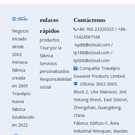
enlaces
Contáctenos
+86-760-23320325 / +86-

rápidos
Negocio
13424587168
iniciado
productos
isp88@icloud.com
/
desde
Tour por la
tp188@icloud.com
/
2002
fábrica
tp006@icloud.com
Primera
Servicios
Compañía: Travelpro

fábrica
personalizados
Souvenir Products Limited.
creada
Responsabilidad
Oficina: 3002-3003,

en 2005
social
Block 2, Lihe Mansion, 2nd
Travelpro
Yintong Street, East District,
nueva
Zhongshan, Guangdong,
fábrica
China.
Establecido
Fábrica: Edificio-F, Área
en 2022
Industrial Wenquan, Xiaolan,