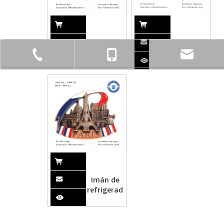
TMM100
Imán de
nevera 2
+86-760-23320325
+86-13424587168
Imán de
refrigerador