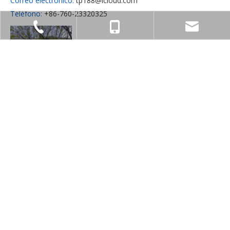
Correo electrónico:
tp188@icloud.com
Teléfono:
+86-760-23320325
+86-760-23320325
+86-13424587168
isp88@icloud.com
Asistente de ventas:
CiCi Chung
Correo electrónico:
tp006@icloud.com
Teléfono:
+86-760-23320325