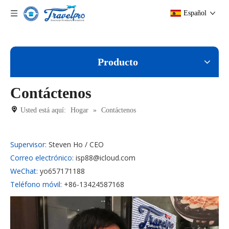
Español
Producto
Contáctenos
Usted está aquí:
Hogar
»
Contáctenos
Supervisor:
Steven Ho / CEO
Correo electrónico:
isp88@icloud.com
WeChat:
yo657171188
Teléfono móvil:
+86-13424587168