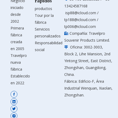
rápidos
Negocio
13424587168
iniciado
productos
isp88@icloud.com
/
desde
Tour por la
tp188@icloud.com
/
2002
fábrica
tp006@icloud.com
Primera
Servicios
Compañía: Travelpro

fábrica
personalizados
Souvenir Products Limited.
creada
Responsabilidad
Oficina: 3002-3003,

en 2005
social
Block 2, Lihe Mansion, 2nd
Travelpro
Yintong Street, East District,
nueva
Zhongshan, Guangdong,
fábrica
China.
Establecido
Fábrica: Edificio-F, Área
en 2022
Industrial Wenquan, Xiaolan,
Zhongshan.