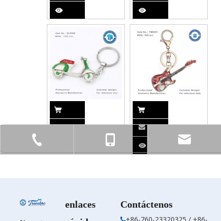
Llavero de
Llavero de
recuerdo
recuerdo
+86-760-23320325
+86-13424587168
2
enlaces
Contáctenos
+86-760-23320325 / +86-
