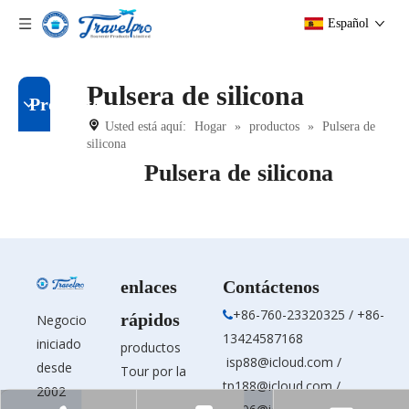
Español
Pulsera de silicona
Producto
Usted está aquí:
Hogar
»
productos
»
Pulsera de
silicona
Pulsera de silicona
enlaces
Contáctenos
+86-760-23320325 / +86-

rápidos
Negocio
13424587168
iniciado
productos
isp88@icloud.com
/
desde
Tour por la
tp188@icloud.com
/
2002
fábrica