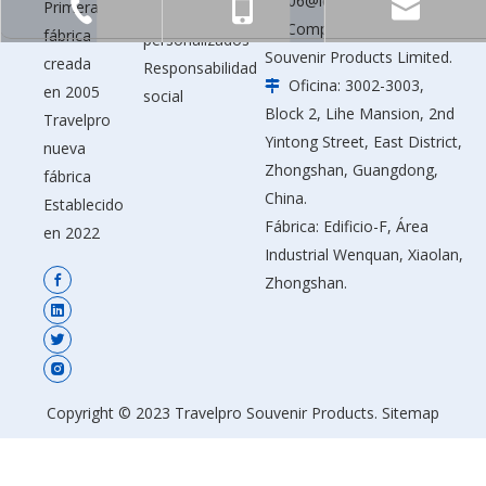
tp006@icloud.com
Primera
+86-760-23320325
+86-13424587168
Servicios
Compañía: Travelpro

fábrica
personalizados
Souvenir Products Limited.
creada
Responsabilidad
Oficina: 3002-3003,

en 2005
social
Block 2, Lihe Mansion, 2nd
Travelpro
Yintong Street, East District,
nueva
Zhongshan, Guangdong,
fábrica
China.
Establecido
Fábrica: Edificio-F, Área
en 2022
Industrial Wenquan, Xiaolan,
Zhongshan.
Copyright © 2023 Travelpro Souvenir Products.
Sitemap